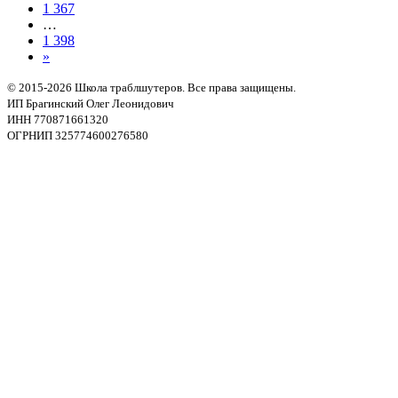
1 367
…
1 398
»
© 2015-2026 Школа траблшутеров. Все права защищены.
ИП Брагинский Олег Леонидович
ИНН 770871661320
ОГРНИП 325774600276580