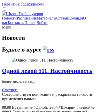
Перейти к содержимому
Новости
Расписание
Материалы
Статьи
Команда
О
нас
Контакты
Поиск
Войти
Menu
Новости
Будьте в курсе
Одной левой 511. Настойчивость
более месяца назад
Смотреть
Совершенствуем понимание и раскрываем тонкости
применения навыка.
00:00 Вступление #ОднойЛевой #Шмарин #нетвойне
00:04 Должен ли траблшутер быть настойчивым?