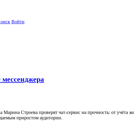
оиск
Войти
е мессенджера
арина Строева проверят чат-сервис на прочность: от учёта жел
даемым приростом аудитории.