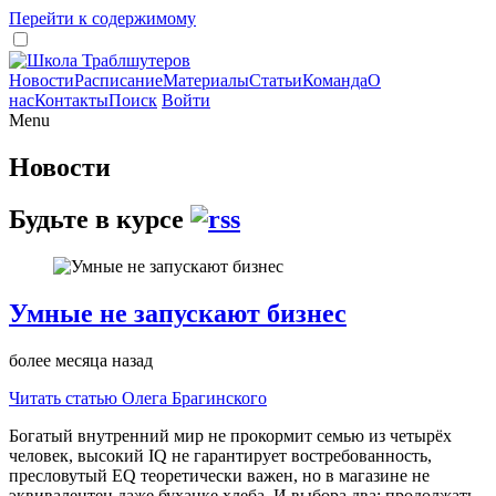
Перейти к содержимому
Новости
Расписание
Материалы
Статьи
Команда
О
нас
Контакты
Поиск
Войти
Menu
Новости
Будьте в курсе
Умные не запускают бизнес
более месяца назад
Читать статью Олега Брагинского
Богатый внутренний мир не прокормит семью из четырёх
человек, высокий IQ не гарантирует востребованность,
пресловутый EQ теоретически важен, но в магазине не
эквивалентен даже буханке хлеба. И выбора два: продолжать