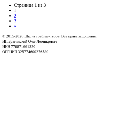
Страница 1 из 3
1
2
3
»
© 2015-2026 Школа траблшутеров. Все права защищены.
ИП Брагинский Олег Леонидович
ИНН 770871661320
ОГРНИП 325774600276580