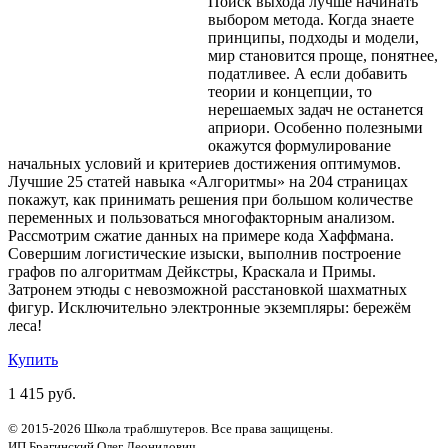
Поиск выхода лучше начинать
выбором метода. Когда знаете
принципы, подходы и модели,
мир становится проще, понятнее,
податливее. А если добавить
теории и концепции, то
нерешаемых задач не останется
априори. Особенно полезными
окажутся формулирование
начальных условий и критериев достижения оптимумов.
Лучшие 25 статей навыка «Алгоритмы» на 204 страницах
покажут, как принимать решения при большом количестве
переменных и пользоваться многофакторным анализом.
Рассмотрим сжатие данных на примере кода Хаффмана.
Совершим логистические изыски, выполнив построение
графов по алгоритмам Дейкстры, Краскала и Примы.
Затронем этюды с невозможной расстановкой шахматных
фигур. Исключительно электронные экземпляры: бережём
леса!
Купить
1 415 руб.
© 2015-2026 Школа траблшутеров. Все права защищены.
ИП Брагинский Олег Леонидович