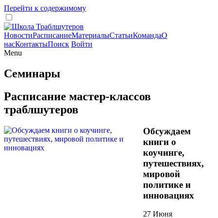
Перейти к содержимому
Новости
Расписание
Материалы
Статьи
Команда
О
нас
Контакты
Поиск
Войти
Menu
Семинары
Расписание мастер-классов
траблшутеров
Обсуждаем
книги о
коучинге,
путешествиях,
мировой
политике и
инновациях
27 Июня