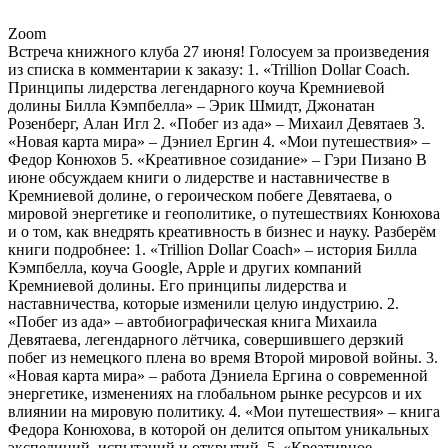
Zoom
Встреча книжного клуба 27 июня! Голосуем за произведения
из списка в комментарии к заказу: 1. «Trillion Dollar Coach.
Принципы лидерства легендарного коуча Кремниевой
долины Билла Кэмпбелла» – Эрик Шмидт, Джонатан
Розенберг, Алан Игл 2. «Побег из ада» – Михаил Девятаев 3.
«Новая карта мира» – Дэниел Ергин 4. «Мои путешествия» –
Федор Конюхов 5. «Креативное созидание» – Гэри Пизано В
июне обсуждаем книги о лидерстве и наставничестве в
Кремниевой долине, о героическом побеге Девятаева, о
мировой энергетике и геополитике, о путешествиях Конюхова
и о том, как внедрять креативность в бизнес и науку. Разберём
книги подробнее: 1. «Trillion Dollar Coach» – история Билла
Кэмпбелла, коуча Google, Apple и других компаний
Кремниевой долины. Его принципы лидерства и
наставничества, которые изменили целую индустрию. 2.
«Побег из ада» – автобиографическая книга Михаила
Девятаева, легендарного лётчика, совершившего дерзкий
побег из немецкого плена во время Второй мировой войны. 3.
«Новая карта мира» – работа Дэниела Ергина о современной
энергетике, изменениях на глобальном рынке ресурсов и их
влиянии на мировую политику. 4. «Мои путешествия» – книга
Федора Конюхова, в которой он делится опытом уникальных
экспедиций, испытаний и открытий. 5. «Креативное