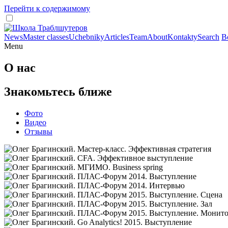
Перейти к содержимому
News
Master classes
Uchebniky
Articles
Team
About
Kontakty
Search
В
Menu
О нас
Знакомьтесь ближе
Фото
Видео
Отзывы