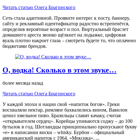
Читать статью Олега Брагинского
Сеть стала адаптивной. Проявите интерес к посту, баннеру,
сайту и рекламный идентификатор радостно встрепенётся,
определив вероятные возраст и пол. Виртуальный браслет
домашнего ареста звонко щёлкнет на лодыжке, цифровая
вуаль плотно накроет глаза – смотреть будете то, что оплачено
бюджетами брендов.
О, водка! Сколько в этом звуке…
более месяца назад
Читать статью Олега Брагинского
У каждой эпохи и нации свой «напиток богов». Греки
восхваляли нектар, римляне бахвалились вином, Вавилон
ценил хмельное пиво. Бразильцы славят качаку, считая
«открывателем сердец». Корейцы упиваются соджу – до 100
бутылок в год. Шотландцы принципиально пропускают букву
«е» в написании виски – whisky. Бурбон – официальный
американский напиток с 1964. «Мексика», ...