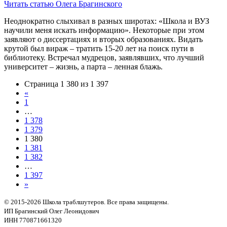
Читать статью Олега Брагинского
Неоднократно слыхивал в разных широтах: «Школа и ВУЗ
научили меня искать информацию». Некоторые при этом
заявляют о диссертациях и вторых образованиях. Видать
крутой был вираж – тратить 15-20 лет на поиск пути в
библиотеку. Встречал мудрецов, заявлявших, что лучший
университет – жизнь, а парта – ленная блажь.
Страница 1 380 из 1 397
«
1
…
1 378
1 379
1 380
1 381
1 382
…
1 397
»
© 2015-2026 Школа траблшутеров. Все права защищены.
ИП Брагинский Олег Леонидович
ИНН 770871661320