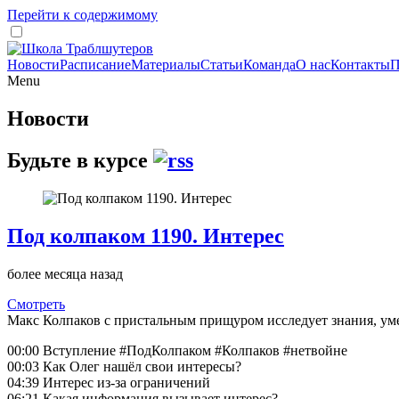
Перейти к содержимому
Новости
Расписание
Материалы
Статьи
Команда
О нас
Контакты
П
Menu
Новости
Будьте в курсе
Под колпаком 1190. Интерес
более месяца назад
Смотреть
Макс Колпаков с пристальным прищуром исследует знания, уме
00:00 Вступление #ПодКолпаком #Колпаков #нетвойне
00:03 Как Олег нашёл свои интересы?
04:39 Интерес из-за ограничений
06:21 Какая информация вызывает интерес?