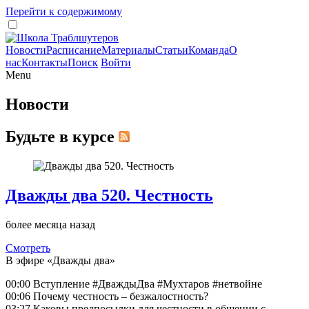
Перейти к содержимому
Новости
Расписание
Материалы
Статьи
Команда
О
нас
Контакты
Поиск
Войти
Menu
Новости
Будьте в курсе
Дважды два 520. Честность
более месяца назад
Смотреть
В эфире «Дважды два»
00:00 Вступление #ДваждыДва #Мухтаров #нетвойне
00:06 Почему честность – безжалостность?
03:27 Каковы предпосылки для честности в общении с