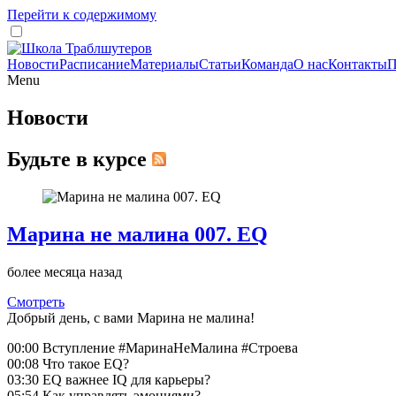
Перейти к содержимому
Новости
Расписание
Материалы
Статьи
Команда
О нас
Контакты
П
Menu
Новости
Будьте в курсе
Марина не малина 007. EQ
более месяца назад
Смотреть
Добрый день, с вами Марина не малина!
00:00 Вступление #МаринаНеМалина #Строева
00:08 Что такое EQ?
03:30 EQ важнее IQ для карьеры?
05:54 Как управлять эмоциями?