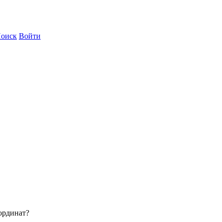
оиск
Войти
ординат?