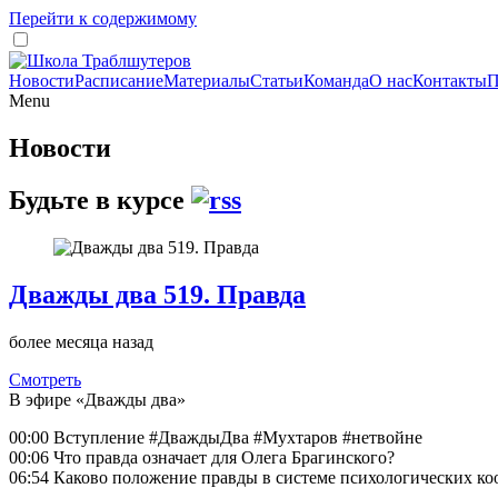
Перейти к содержимому
Новости
Расписание
Материалы
Статьи
Команда
О нас
Контакты
П
Menu
Новости
Будьте в курсе
Дважды два 519. Правда
более месяца назад
Смотреть
В эфире «Дважды два»
00:00 Вступление #ДваждыДва #Мухтаров #нетвойне
00:06 Что правда означает для Олега Брагинского?
06:54 Каково положение правды в системе психологических ко