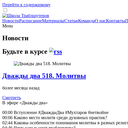
Перейти к содержимому
Новости
Расписание
Материалы
Статьи
Команда
О нас
Контакты
П
Menu
Новости
Будьте в курсе
Дважды два 518. Молитвы
более месяца назад
Смотреть
В эфире «Дважды два»
00:00 Вступление #ДваждыДва #Мухтаров #нетвойне
00:06 Каково место молитв среди духовных практик?
02:44 Каковы особенности понимания молитвы в разных религ
04:46 Чему навык учит траблшутера?