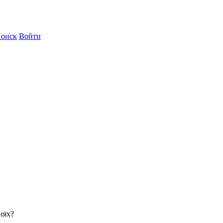
оиск
Войти
иях?