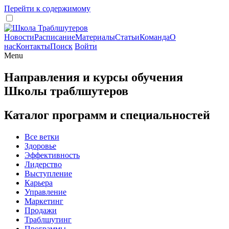
Перейти к содержимому
Новости
Расписание
Материалы
Статьи
Команда
О
нас
Контакты
Поиск
Войти
Menu
Направления и курсы обучения
Школы траблшутеров
Каталог программ и специальностей
Все ветки
Здоровье
Эффективность
Лидерство
Выступление
Карьера
Управление
Маркетинг
Продажи
Траблшутинг
Программы