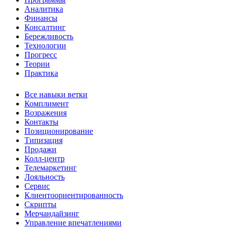
Аналитика
Финансы
Консалтинг
Бережливость
Технологии
Прогресс
Теории
Практика
Все навыки ветки
Комплимент
Возражения
Контакты
Позиционирование
Типизация
Продажи
Колл-центр
Телемаркетинг
Лояльность
Сервис
Клиентоориентированность
Скрипты
Мерчандайзинг
Управление впечатлениями