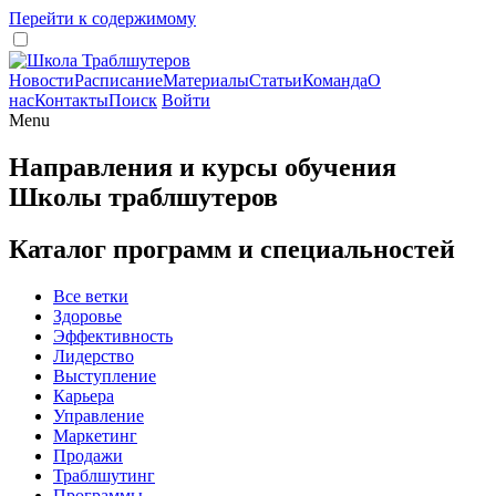
Перейти к содержимому
Новости
Расписание
Материалы
Статьи
Команда
О
нас
Контакты
Поиск
Войти
Menu
Направления и курсы обучения
Школы траблшутеров
Каталог программ и специальностей
Все ветки
Здоровье
Эффективность
Лидерство
Выступление
Карьера
Управление
Маркетинг
Продажи
Траблшутинг
Программы