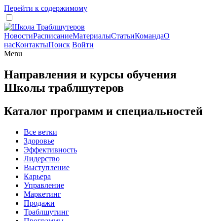
Перейти к содержимому
Новости
Расписание
Материалы
Статьи
Команда
О
нас
Контакты
Поиск
Войти
Menu
Направления и курсы обучения
Школы траблшутеров
Каталог программ и специальностей
Все ветки
Здоровье
Эффективность
Лидерство
Выступление
Карьера
Управление
Маркетинг
Продажи
Траблшутинг
Программы