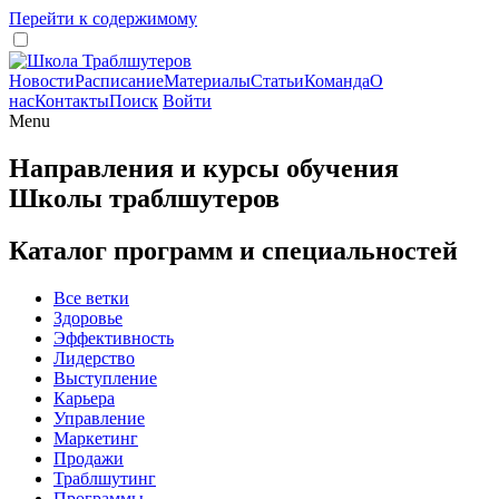
Перейти к содержимому
Новости
Расписание
Материалы
Статьи
Команда
О
нас
Контакты
Поиск
Войти
Menu
Направления и курсы обучения
Школы траблшутеров
Каталог программ и специальностей
Все ветки
Здоровье
Эффективность
Лидерство
Выступление
Карьера
Управление
Маркетинг
Продажи
Траблшутинг
Программы