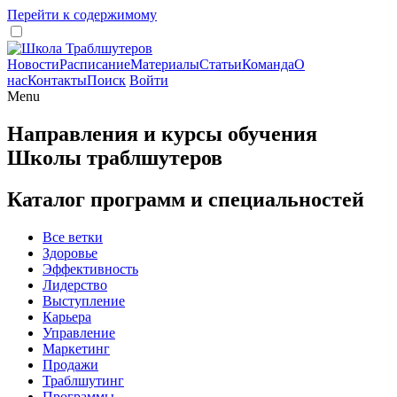
Перейти к содержимому
Новости
Расписание
Материалы
Статьи
Команда
О
нас
Контакты
Поиск
Войти
Menu
Направления и курсы обучения
Школы траблшутеров
Каталог программ и специальностей
Все ветки
Здоровье
Эффективность
Лидерство
Выступление
Карьера
Управление
Маркетинг
Продажи
Траблшутинг
Программы