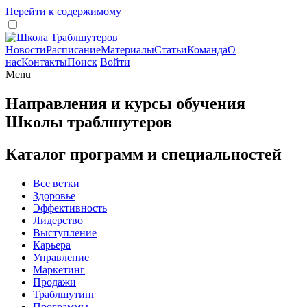
Перейти к содержимому
Новости
Расписание
Материалы
Статьи
Команда
О
нас
Контакты
Поиск
Войти
Menu
Направления и курсы обучения
Школы траблшутеров
Каталог программ и специальностей
Все ветки
Здоровье
Эффективность
Лидерство
Выступление
Карьера
Управление
Маркетинг
Продажи
Траблшутинг
Программы