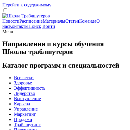
Перейти к содержимому
Новости
Расписание
Материалы
Статьи
Команда
О
нас
Контакты
Поиск
Войти
Menu
Направления и курсы обучения
Школы траблшутеров
Каталог программ и специальностей
Все ветки
Здоровье
Эффективность
Лидерство
Выступление
Карьера
Управление
Маркетинг
Продажи
Траблшутинг
Программы