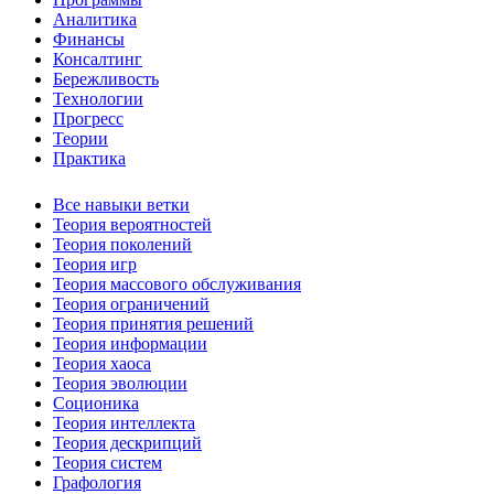
Аналитика
Финансы
Консалтинг
Бережливость
Технологии
Прогресс
Теории
Практика
Все навыки ветки
Теория вероятностей
Теория поколений
Теория игр
Теория массового обслуживания
Теория ограничений
Теория принятия решений
Теория информации
Теория хаоса
Теория эволюции
Соционика
Теория интеллекта
Теория дескрипций
Теория систем
Графология