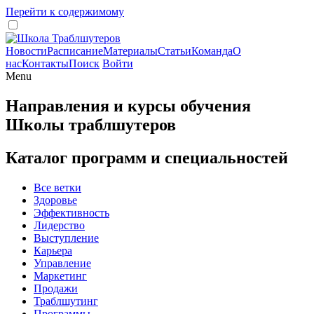
Перейти к содержимому
Новости
Расписание
Материалы
Статьи
Команда
О
нас
Контакты
Поиск
Войти
Menu
Направления и курсы обучения
Школы траблшутеров
Каталог программ и специальностей
Все ветки
Здоровье
Эффективность
Лидерство
Выступление
Карьера
Управление
Маркетинг
Продажи
Траблшутинг
Программы