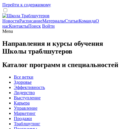
Перейти к содержимому
Новости
Расписание
Материалы
Статьи
Команда
О
нас
Контакты
Поиск
Войти
Menu
Направления и курсы обучения
Школы траблшутеров
Каталог программ и специальностей
Все ветки
Здоровье
Эффективность
Лидерство
Выступление
Карьера
Управление
Маркетинг
Продажи
Траблшутинг
Программы