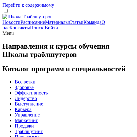
Перейти к содержимому
Новости
Расписание
Материалы
Статьи
Команда
О
нас
Контакты
Поиск
Войти
Menu
Направления и курсы обучения
Школы траблшутеров
Каталог программ и специальностей
Все ветки
Здоровье
Эффективность
Лидерство
Выступление
Карьера
Управление
Маркетинг
Продажи
Траблшутинг
Программы