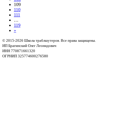
109
110
111
…
119
»
© 2015-2026 Школа траблшутеров. Все права защищены.
ИП Брагинский Олег Леонидович
ИНН 770871661320
ОГРНИП 325774600276580