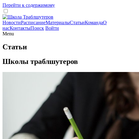
Перейти к содержимому
Новости
Расписание
Материалы
Статьи
Команда
О
нас
Контакты
Поиск
Войти
Menu
Статьи
Школы траблшутеров