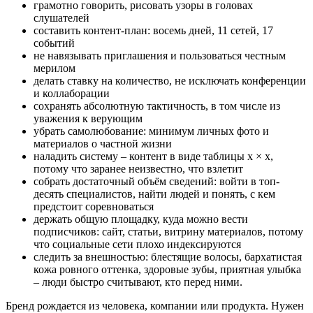
грамотно говорить, рисовать узоры в головах
слушателей
составить контент-план: восемь дней, 11 сетей, 17
событий
не навязывать приглашения и пользоваться честным
мерилом
делать ставку на количество, не исключать конференции
и коллаборации
сохранять абсолютную тактичность, в том числе из
уважения к верующим
убрать самолюбование: минимум личных фото и
материалов о частной жизни
наладить систему – контент в виде таблицы x × x,
потому что заранее неизвестно, что взлетит
собрать достаточный объём сведений: войти в топ-
десять специалистов, найти людей и понять, с кем
предстоит соревноваться
держать общую площадку, куда можно вести
подписчиков: сайт, статьи, витрину материалов, потому
что социальные сети плохо индексируются
следить за внешностью: блестящие волосы, бархатистая
кожа ровного оттенка, здоровые зубы, приятная улыбка
– люди быстро считывают, кто перед ними.
Бренд рождается из человека, компании или продукта. Нужен