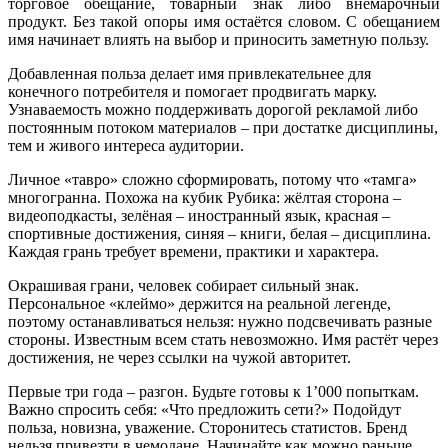
торговое обещание, товарный знак либо внемарочный
продукт. Без такой опоры имя остаётся словом. С обещанием
имя начинает влиять на выбор и приносить заметную пользу.
Добавленная польза делает имя привлекательнее для
конечного потребителя и помогает продвигать марку.
Узнаваемость можно поддерживать дорогой рекламой либо
постоянным потоком материалов – при достатке дисциплины,
тем и живого интереса аудитории.
Личное «тавро» сложно сформировать, потому что «тамга»
многогранна. Похожа на кубик Рубика: жёлтая сторона –
видеоподкасты, зелёная – иностранный язык, красная –
спортивные достижения, синяя – книги, белая – дисциплина.
Каждая грань требует времени, практики и характера.
Окрашивая грани, человек собирает сильный знак.
Персональное «клеймо» держится на реальной легенде,
поэтому останавливаться нельзя: нужно подсвечивать разные
стороны. Известным всем стать невозможно. Имя растёт через
достижения, не через ссылки на чужой авторитет.
Первые три года – разгон. Будьте готовы к 1’000 попыткам.
Важно спросить себя: «Что предложить сети?» Подойдут
польза, новизна, уважение. Сторонитесь статистов. Бренд
нельзя привезти в чемодане. Начинайте как можно раньше,