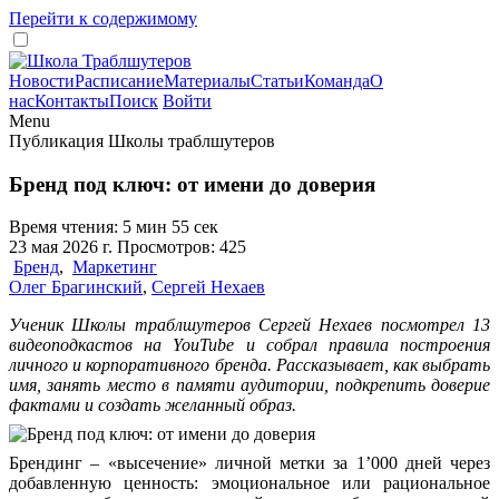
Перейти к содержимому
Новости
Расписание
Материалы
Статьи
Команда
О
нас
Контакты
Поиск
Войти
Menu
Публикация Школы траблшутеров
Бренд под ключ: от имени до доверия
Время чтения: 5 мин 55 сек
23 мая 2026 г. Просмотров: 425
Бренд
,
Маркетинг
Олег Брагинский
,
Сергей Нехаев
Ученик Школы траблшутеров Сергей Нехаев посмотрел 13
видеоподкастов на YouTube и собрал правила построения
личного и корпоративного бренда. Рассказывает, как выбрать
имя, занять место в памяти аудитории, подкрепить доверие
фактами и создать желанный образ.
Брендинг – «высечение» личной метки за 1’000 дней через
добавленную ценность: эмоциональное или рациональное