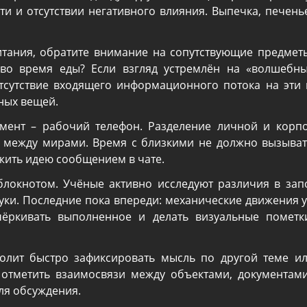
ти и отсутствии негативного влияния. Выпечка, печень
итания, обратите внимание на сопутствующие предметы
 во время еды? Если взгляд устремлён на «волшебны
тсутствие входящего информационного потока на эти
ных вещей.
ент – рабочий телефон. Разделение личной и корп
 между мирами. Время с близкими не должно вызывать
жить идею сообщением в чате.
 блокнотом. Учёные активно исследуют различия в з
руки. Последние пока впереди: механические движения 
ёркивать выполненное и делать визуальные пометк
олит быстро зафиксировать мысль по другой теме или
 отметить взаимосвязи между объектами, документами
ля обсуждения.