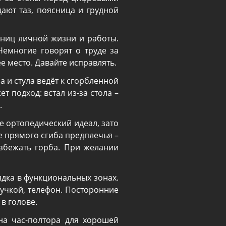
дают таз, поясница и грудной
аниц личной жизни и работы.
емногие говорят о труде за
е место. Давайте исправлять.
 и стула ведёт к сгорбленной
 подход: встал из-за стола –
.
е ортопедический идеал, зато
е прямого сгиба предплечья –
збежать горба. При желании
дка в функциональных зонах.
ручкой, телефон. Посторонние
в голове.
на час-полтора для хорошей