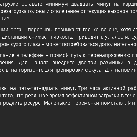
агрузке оставьте минимум двадцать минут на карди
резагрузка головы и отвлечение от текущих вызовов по
ание.
щий орган: перерывы возникают только во сне, хотя д
дистанции снижает гибкость, приводит к усталости, с
ром сухого глаза – может потребоваться дополнительно
ипание в телефоне – прямой путь к перенапряжению г
зрения. Для начала внедрите две-три разминки в д
кты на горизонте для тренировки фокуса. Для напоми
вы на пять-пятнадцать минут. Три часа активной раб
 того, что реальное время эффективной загрузки в тече
 продлить ресурс. Маленькие переменки помогают. Ин