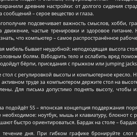
охранили древние настройки: от долгого сидения стра
а сообщений – серое вещество и глаза.
агополучие подсвечивает важность смыслов, хобби, гр
 движение, частые тренировки и здоровое питание. Н
изнать, что компьютер – самое распространённое рабоче
ная мебель бывает неудобной: неподходящая высота стола
оловным болям. Взбодрить тело и ослабить вред поможет
Подойдут бёрпи, приседания с прыжком или jumping jacks
стол с регулировкой высоты и компьютерное кресло. Н
ри активном труде за компьютером держите стол на высот
лены. Для письма допустимо поднять высоту, чтобы и
ва подойдёт 5S – японская концепция поддержания поря
е необходимое: ноутбук, мышь и клавиатуру, блокнот с 
шают быстро ориентироваться. Бардак на столе – бардак 
 течение дня. При гибком графике бронируйте слот 