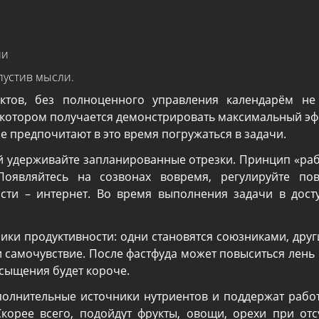
ии
тпустив мысли.
ктов, без полноценного управления календарём не
котором получается демонстрировать максимальный эфф
е предпочитают в это время погружаться в задачи.
й удерживайте запланированные отрезки. Принцип «раб
Появляйтесь на созвонах вовремя, регулируйте пов
сти – интернет. Во время выполнения задачи в дост
ки продуктивности: одни становятся союзниками, други
 самочувствие. После фастфуда может повыситься лень и 
асыщения будет короче.
полнительные источники нутриентов и поддержат работ
корее всего, подойдут фрукты, овощи, орехи при от