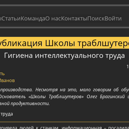
ы
Статьи
Команда
О нас
Контакты
Поиск
Войти
убликация Школы траблшутер
Гигиена интеллектуального труда
1
ть
Иванов
производства. Несмотря на это, мало говорим об обу
Основатель «Школы Траблшутеров» Олег Брагинский 
вной продуктивности.
ивела людей к станкам, информационная – посадил