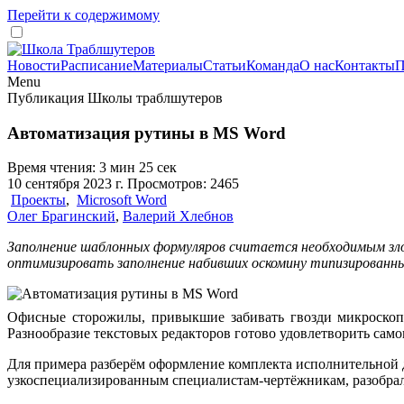
Перейти к содержимому
Новости
Расписание
Материалы
Статьи
Команда
О нас
Контакты
П
Menu
Публикация Школы траблшутеров
Автоматизация рутины в MS Word
Время чтения: 3 мин 25 сек
10 сентября 2023 г. Просмотров: 2465
Проекты
,
Microsoft Word
Олег Брагинский
,
Валерий Хлебнов
Заполнение шаблонных формуляров считается необходимым зл
оптимизировать заполнение набивших оскомину типизированны
Офисные сторожилы, привыкшие забивать гвозди микроскоп
Разнообразие текстовых редакторов готово удовлетворить само
Для примера разберём оформление комплекта исполнительной 
узкоспециализированным специалистам-чертёжникам, разобр