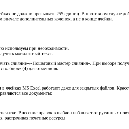
йках не должно превышать 255 единиц. В противном случае до
м вначале дополнительных колонок, а не в конце ячейки.
ю используем при необходимости.
лучить монолитный текст.
ачать слияние»/«Пошаговый мастер слияния». При выборе полу
столбцов» (4) для отметания:
 в ячейках MS Excel работают даже для закрытых файлов. Красот
равляются все документы:
спечатке. Внесение правок в шаблон избавляет от рутинных по
, растрачивая печатные ресурсы.