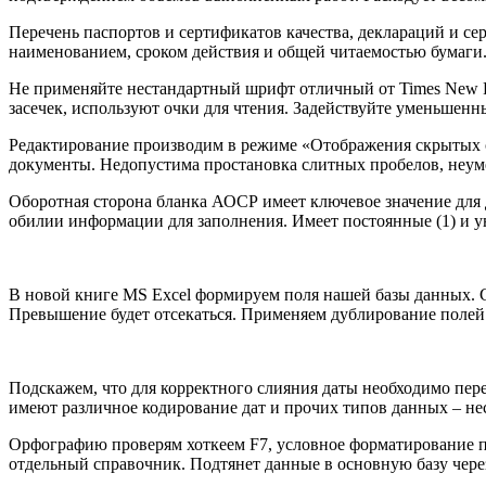
Перечень паспортов и сертификатов качества, деклараций и се
наименованием, сроком действия и общей читаемостью бумаги.
Не применяйте нестандартный шрифт отличный от Times New R
засечек, используют очки для чтения. Задействуйте уменьшен
Редактирование производим в режиме «Отображения скрытых 
документы. Недопустима простановка слитных пробелов, неуме
Оборотная сторона бланка АОСР имеет ключевое значение для
обилии информации для заполнения. Имеет постоянные (1) и ун
В новой книге MS Excel формируем поля нашей базы данных. С
Превышение будет отсекаться. Применяем дублирование полей 
Подскажем, что для корректного слияния даты необходимо пере
имеют различное кодирование дат и прочих типов данных – не
Орфографию проверям хоткеем F7, условное форматирование по
отдельный справочник. Подтянет данные в основную базу че