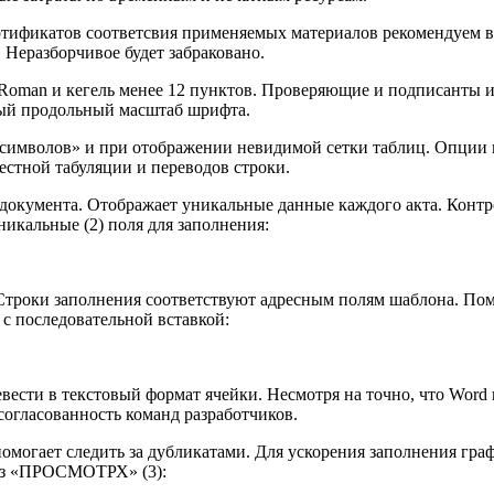
ртификатов соответсвия применяемых материалов рекомендуем вы
 Неразборчивое будет забраковано.
oman и кегель менее 12 пунктов. Проверяющие и подписанты и
ный продольный масштаб шрифта.
символов» и при отображении невидимой сетки таблиц. Опции 
стной табуляции и переводов строки.
 документа. Отображает уникальные данные каждого акта. Конт
икальные (2) поля для заполнения:
троки заполнения соответствуют адресным полям шаблона. Помн
с последовательной вставкой:
вести в текстовый формат ячейки. Несмотря на точно, что Word
согласованность команд разработчиков.
могает следить за дубликатами. Для ускорения заполнения гра
рез «ПРОСМОТРХ» (3):