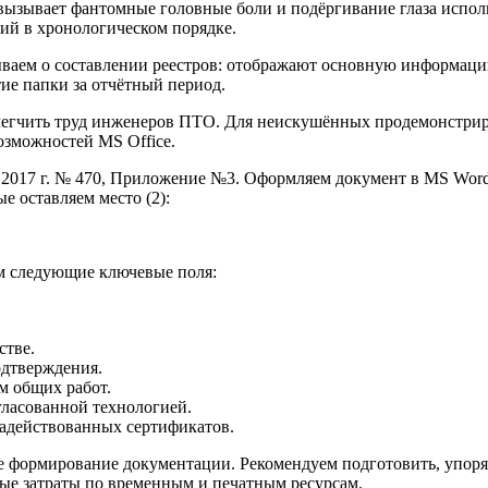
вызывает фантомные головные боли и подёргивание глаза испо
ий в хронологическом порядке.
аем о составлении реестров: отображают основную информацию
ие папки за отчётный период.
блегчить труд инженеров ПТО. Для неискушённых продемонстри
озможностей MS Office.
2017 г. № 470, Приложение №3. Оформляем документ в MS Word.
е оставляем место (2):
м следующие ключевые поля:
стве.
одтверждения.
м общих работ.
гласованной технологией.
адействованных сертификатов.
е формирование документации. Рекомендуем подготовить, упоря
ые затраты по временным и печатным ресурсам.