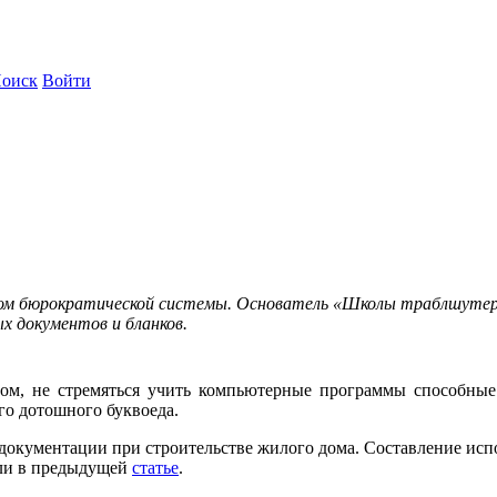
оиск
Войти
ом бюрократической системы. Основатель «Школы траблшутеров
х документов и бланков.
ом, не стремяться учить компьютерные программы способные
го дотошного буквоеда.
документации при строительстве жилого дома. Составление ис
али в предыдущей
статье
.