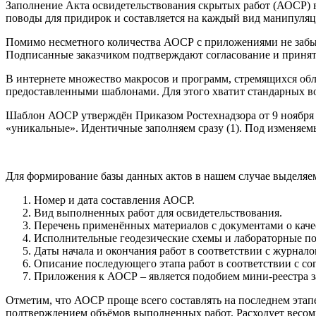
Заполнение Акта освидетельствования скрытых работ (АОСР) 
поводы для придирок и составляется на каждый вид манипуляц
Помимо несметного количества АОСР с приложениями не забыв
Подписанные заказчиком подтверждают согласование и принят
В интернете множество макросов и программ, стремящихся о
предоставленными шаблонами. Для этого хватит стандарных в
Шаблон АОСР утверждён Приказом Ростехнадзора от 9 ноября 
«уникальные». Идентичные заполняем сразу (1). Под изменяемы
Для формирование базы данных актов в нашем случае выделяе
Номер и дата составления АОСР.
Вид выполненных работ для освидетельствования.
Перечень применённых материалов с документами о каче
Исполнительные геодезические схемы и лабораторные п
Даты начала и окончания работ в соответствии с журнало
Описание последующего этапа работ в соответствии с со
Приложения к АОСР – является подобием мини-реестра з
Отметим, что АОСР проще всего составлять на последнем этап
подтверждением объёмов выполненных работ. Расходует весом