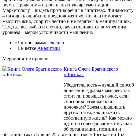
шума. Продавцу – строить внятную аргументацию.
Маркетологу – видеть противоречия в гипотезах. Финансисту
– находить ошибки в предположениях. Логика помогает
мыслить ясно, спорить честно и не теряться в манипуляциях.
Там, где всё зыбко и срочно, наука становится внутренним
уровнем – мерой устойчивости мышления.
+1 к программе
Эксперт
+1 к ветке
Аналитика
Мероприятие прошло
Книга Олега Брагинского
«Логика»
Убедительность – лучший способ
донесения здравых мыслей, так
стоит ли повышать голос, если
способны разложить по
полочкам? Зачем спрашивать
других о том, как прожить
собственную жизнь? Как можно
идти на собеседование, не узнав
об организации, позиции и
обязанностях? Лучшие 25 статей по теме «Логика» на 152