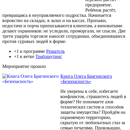
предприятие.
Ребёнок растёт,
превращаясь в неуправляемого подростка. Начинается
воровство на складах, в залах и на кассах. Пропажи,
недостачи и порча приписываются клиентам, а виноватыми
делают охранников: не уследили, проморгали, не спасли. Две
трети ущерба торговле наносят сотрудники, объединившиеся
против суровых людей в форме.
+1 к программе
Решатель
+1 к ветке
Траблшутинг
Мероприятие прошло
Книга Олега Брагинского
«Безопасность»
Не уверены в себе, избегаете
конфликтов, страшитесь людей в
форме? Не понимаете азов
технических систем и способов
защиты имущества? Пройдём на
охраняемую территорию,
скрытую от любопытных глаз за
семью печатями. Провокации,