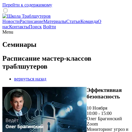
Перейти к содержимому
Новости
Расписание
Материалы
Статьи
Команда
О
нас
Контакты
Поиск
Войти
Menu
Семинары
Расписание мастер-классов
траблшутеров
вернуться назад
Эффективная
безопасность
10 Ноября
10:00 - 15:00
Олег Брагинский
Zoom
Мониторинг угроз и