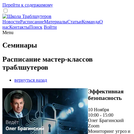
Перейти к содержимому
Новости
Расписание
Материалы
Статьи
Команда
О
нас
Контакты
Поиск
Войти
Menu
Семинары
Расписание мастер-классов
траблшутеров
вернуться назад
Эффективная
безопасность
10 Ноября
10:00 - 15:00
Олег Брагинский
Zoom
Мониторинг угроз и