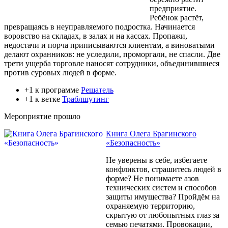
предприятие.
Ребёнок растёт,
превращаясь в неуправляемого подростка. Начинается
воровство на складах, в залах и на кассах. Пропажи,
недостачи и порча приписываются клиентам, а виноватыми
делают охранников: не уследили, проморгали, не спасли. Две
трети ущерба торговле наносят сотрудники, объединившиеся
против суровых людей в форме.
+1 к программе
Решатель
+1 к ветке
Траблшутинг
Мероприятие прошло
Книга Олега Брагинского
«Безопасность»
Не уверены в себе, избегаете
конфликтов, страшитесь людей в
форме? Не понимаете азов
технических систем и способов
защиты имущества? Пройдём на
охраняемую территорию,
скрытую от любопытных глаз за
семью печатями. Провокации,