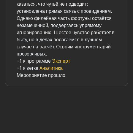
казаться, что чутьё не подводит:
казаться, что чутьё не подводит:
установлена прямая связь с провидением.
установлена прямая связь с провидением.
Однако филейная часть фортуны остаётся
Однако филейная часть фортуны остаётся
незамеченной, подвергаясь упрямому
незамеченной, подвергаясь упрямому
игнорированию. Шестое чувство работает в
игнорированию. Шестое чувство работает в
быту, но в делах полагаемся в лучшем
быту, но в делах полагаемся в лучшем
случае на расчёт. Освоим инструментарий
случае на расчёт. Освоим инструментарий
прозорливых.
прозорливых.
+1 к программе
+1 к программе
Эксперт
Эксперт
+1 к ветке
+1 к ветке
Аналитика
Аналитика
Мероприятие прошло
Мероприятие прошло