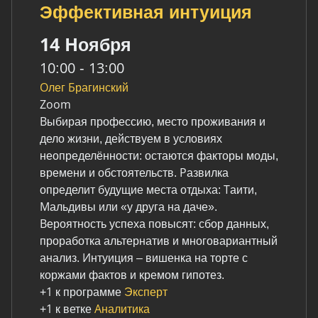
Эффективная интуиция
Эффективная интуиция
14 Ноября
14 Ноября
10:00 - 13:00
10:00 - 13:00
Олег Брагинский
Олег Брагинский
Zoom
Zoom
Выбирая профессию, место проживания и
Выбирая профессию, место проживания и
дело жизни, действуем в условиях
дело жизни, действуем в условиях
неопределённости: остаются факторы моды,
неопределённости: остаются факторы моды,
времени и обстоятельств. Развилка
времени и обстоятельств. Развилка
определит будущие места отдыха: Таити,
определит будущие места отдыха: Таити,
Мальдивы или «у друга на даче».
Мальдивы или «у друга на даче».
Вероятность успеха повысят: сбор данных,
Вероятность успеха повысят: сбор данных,
проработка альтернатив и многовариантный
проработка альтернатив и многовариантный
анализ. Интуиция – вишенка на торте с
анализ. Интуиция – вишенка на торте с
коржами фактов и кремом гипотез.
коржами фактов и кремом гипотез.
+1 к программе
+1 к программе
Эксперт
Эксперт
+1 к ветке
+1 к ветке
Аналитика
Аналитика