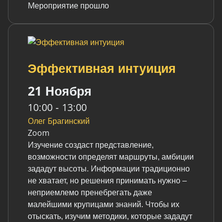
Мероприятие прошло
Мероприятие прошло
Эффективная интуиция
Эффективная интуиция
21 Ноября
21 Ноября
10:00 - 13:00
10:00 - 13:00
Олег Брагинский
Олег Брагинский
Zoom
Zoom
Изучение создаст представление,
Изучение создаст представление,
возможности определят маршруты, амбиции
возможности определят маршруты, амбиции
зададут высоты. Информации традиционно
зададут высоты. Информации традиционно
не хватает, но решения принимать нужно –
не хватает, но решения принимать нужно –
неприемлемо пренебрегать даже
неприемлемо пренебрегать даже
малейшими крупицами знаний. Чтобы их
малейшими крупицами знаний. Чтобы их
отыскать, изучим методики, которые зададут
отыскать, изучим методики, которые зададут