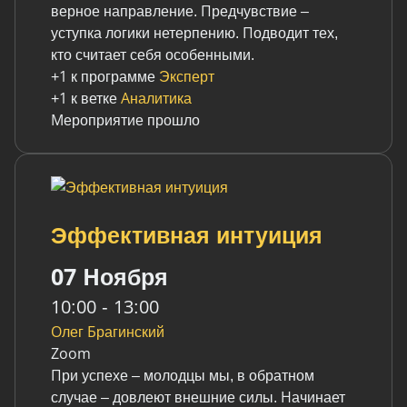
верное направление. Предчувствие –
верное направление. Предчувствие –
уступка логики нетерпению. Подводит тех,
уступка логики нетерпению. Подводит тех,
кто считает себя особенными.
кто считает себя особенными.
+1 к программе
+1 к программе
Эксперт
Эксперт
+1 к ветке
+1 к ветке
Аналитика
Аналитика
Мероприятие прошло
Мероприятие прошло
Эффективная интуиция
Эффективная интуиция
07 Ноября
07 Ноября
10:00 - 13:00
10:00 - 13:00
Олег Брагинский
Олег Брагинский
Zoom
Zoom
При успехе – молодцы мы, в обратном
При успехе – молодцы мы, в обратном
случае – довлеют внешние силы. Начинает
случае – довлеют внешние силы. Начинает