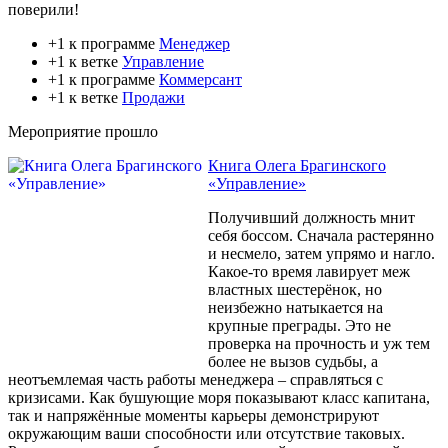
поверили!
+1 к программе
Менеджер
+1 к ветке
Управление
+1 к программе
Коммерсант
+1 к ветке
Продажи
Мероприятие прошло
Книга Олега Брагинского
«Управление»
Получивший должность мнит
себя боссом. Сначала растерянно
и несмело, затем упрямо и нагло.
Какое-то время лавирует меж
властных шестерёнок, но
неизбежно натыкается на
крупные преграды. Это не
проверка на прочность и уж тем
более не вызов судьбы, а
неотъемлемая часть работы менеджера – справляться с
кризисами. Как бушующие моря показывают класс капитана,
так и напряжённые моменты карьеры демонстрируют
окружающим ваши способности или отсутствие таковых.