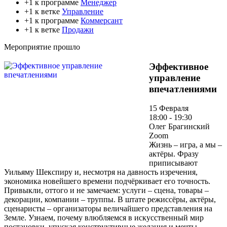
+1 к программе
Менеджер
+1 к ветке
Управление
+1 к программе
Коммерсант
+1 к ветке
Продажи
Мероприятие прошло
Эффективное
управление
впечатлениями
15 Февраля
18:00 - 19:30
Олег Брагинский
Zoom
Жизнь – игра, а мы –
актёры. Фразу
приписывают
Уильяму Шекспиру и, несмотря на давность изречения,
экономика новейшего времени подчёркивает его точность.
Привыкли, оттого и не замечаем: услуги – сцена, товары –
декорации, компании – труппы. В штате режиссёры, актёры,
сценаристы – организаторы величайшего представления на
Земле. Узнаем, почему влюбляемся в искусственный мир
постановки, упуская конструктивные желания и мечты.