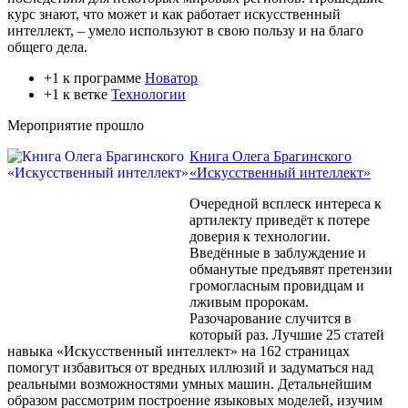
курс знают, что может и как работает искусственный
интеллект, – умело используют в свою пользу и на благо
общего дела.
+1 к программе
Новатор
+1 к ветке
Технологии
Мероприятие прошло
Книга Олега Брагинского
«Искусственный интеллект»
Очередной всплеск интереса к
артилекту приведёт к потере
доверия к технологии.
Введённые в заблуждение и
обманутые предъявят претензии
громогласным провидцам и
лживым пророкам.
Разочарование случится в
который раз. Лучшие 25 статей
навыка «Искусственный интеллект» на 162 страницах
помогут избавиться от вредных иллюзий и задуматься над
реальными возможностями умных машин. Детальнейшим
образом рассмотрим построение языковых моделей, изучим