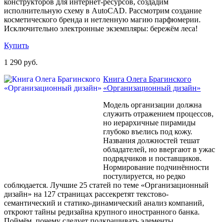
конструкторов для интернет-ресурсов, создадим
исполнительную схему в AutoCAD. Рассмотрим создание
косметического бренда и нетленную магию парфюмерии.
Исключительно электронные экземпляры: бережём леса!
Купить
1 290 руб.
Книга Олега Брагинского
«Организационный дизайн»
Модель организации должна
служить отражением процессов,
но иерархичные пирамиды
глубоко въелись под кожу.
Названия должностей тешат
обладателей, но ввергают в ужас
подрядчиков и поставщиков.
Нормирование подчинённости
постулируется, но редко
соблюдается. Лучшие 25 статей по теме «Организационный
дизайн» на 127 страницах рассекретят текстово-
семантический и статико-динамический анализ компаний,
откроют тайны редизайна крупного иностранного банка.
Поймём, почему следует подкрашивать элементы