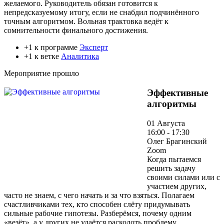
желаемого. Руководитель обязан готовится к
непредсказуемому итогу, если не снабдил подчинённого
точным алгоритмом. Вольная трактовка ведёт к
сомнительности финального достижения.
+1 к программе
Эксперт
+1 к ветке
Аналитика
Мероприятие прошло
Эффективные
алгоритмы
01 Августа
16:00 - 17:30
Олег Брагинский
Zoom
Когда пытаемся
решить задачу
своими силами или с
участием других,
часто не знаем, с чего начать и за что взяться. Полагаем
счастливчиками тех, кто способен слёту придумывать
сильные рабочие гипотезы. Разберёмся, почему одним
«везёт», а у других не удаётся расколоть проблему.