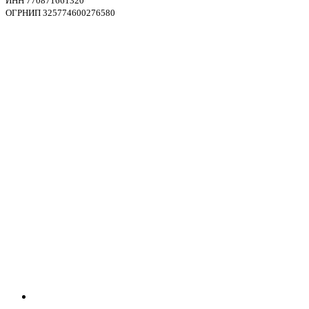
ИНН 770871661320
ОГРНИП 325774600276580