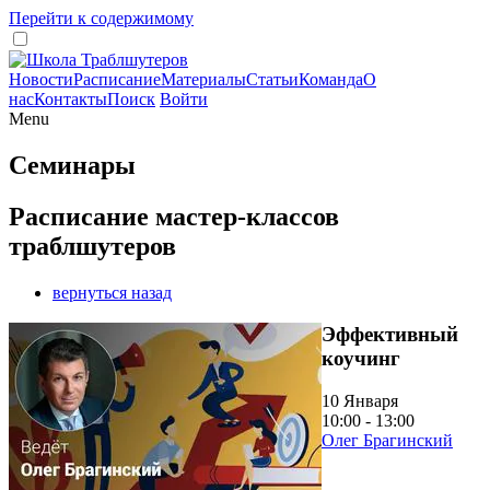
Перейти к содержимому
Новости
Расписание
Материалы
Статьи
Команда
О
нас
Контакты
Поиск
Войти
Menu
Семинары
Расписание мастер-классов
траблшутеров
вернуться назад
Эффективный
коучинг
10 Января
10:00 - 13:00
Олег Брагинский