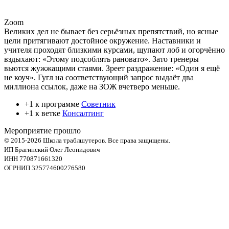
Zoom
Великих дел не бывает без серьёзных препятствий, но ясные
цели притягивают достойное окружение. Наставники и
учителя проходят близкими курсами, щупают лоб и огорчённо
вздыхают: «Этому подсоблять рановато». Зато тренеры
вьются жужжащими стаями. Зреет раздражение: «Один я ещё
не коуч». Гугл на соответствующий запрос выдаёт два
миллиона ссылок, даже на ЗОЖ вчетверо меньше.
+1 к программе
Советник
+1 к ветке
Консалтинг
Мероприятие прошло
© 2015-2026 Школа траблшутеров. Все права защищены.
ИП Брагинский Олег Леонидович
ИНН 770871661320
ОГРНИП 325774600276580