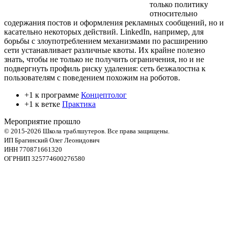
только политику
относительно
содержания постов и оформления рекламных сообщений, но и
касательно некоторых действий. LinkedIn, например, для
борьбы с злоупотреблением механизмами по расширению
сети устанавливает различные квоты. Их крайне полезно
знать, чтобы не только не получить ограничения, но и не
подвергнуть профиль риску удаления: сеть безжалостна к
пользователям с поведением похожим на роботов.
+1 к программе
Концептолог
+1 к ветке
Практика
Мероприятие прошло
© 2015-2026 Школа траблшутеров. Все права защищены.
ИП Брагинский Олег Леонидович
ИНН 770871661320
ОГРНИП 325774600276580