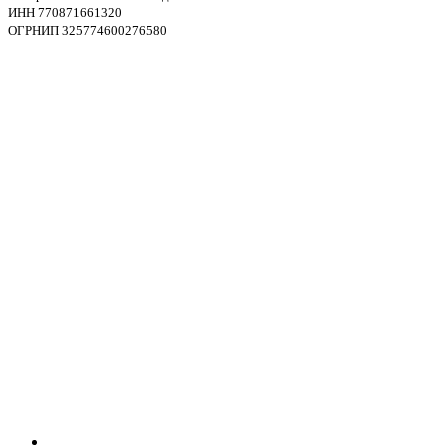
ИНН 770871661320
ОГРНИП 325774600276580