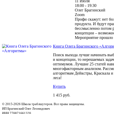
11 Июля
18:00 - 19:30
Олег Брагинский
Zoom
Профи скажут: нет бо
продукта. И будут пр
бессмысленно потом р
концепции – возможно
Мероприятие прошло
Книга Олега Брагинского «Алгор
Поиск выхода лучше начинать выбо
и концепции, то нерешаемых зада
оптимумов. Лучшие 25 статей нав
многофакторным анализом. Рассмо
алгоритмам Дейкстры, Краскала и
леса!
Купить
1 415 руб.
© 2015-2026 Школа траблшутеров. Все права защищены.
ИП Брагинский Олег Леонидович
ИНН 770871661320