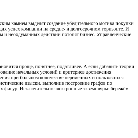
софским камнем выделят создание убедительного мотива покупки
их успех компании на средне- и долгосрочном горизонте. И
ем и необдуманных действий потопят бизнес. Управленческие
новится проще, понятнее, податливее. А если добавить теории
рование начальных условий и критериев достижения
ения при большом количестве переменных и пользоваться
истические изыски, выполнив построение графов по
х фигур. Исключительно электронные экземпляры: бережём