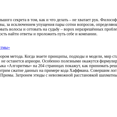
льшого секрета в том, как и что делать – не хватает рук. Фило
авы, за исключением упущения пары сотни вопросов, определяющ
вать волосы и сетовать на судьбу – ворох неразрешённых пробл
сть найти ответы и проложить путь себе и компании.
итмы»
ром метода. Когда знаете принципы, подходы и модели, мир ста
ч не останется априори. Особенно полезными окажутся формули
ыка «Алгоритмы» на 204 страницах покажут, как принимать реш
трим сжатие данных на примере кода Хаффмана. Совершим лог
 Примы. Затронем этюды с невозможной расстановкой шахматны