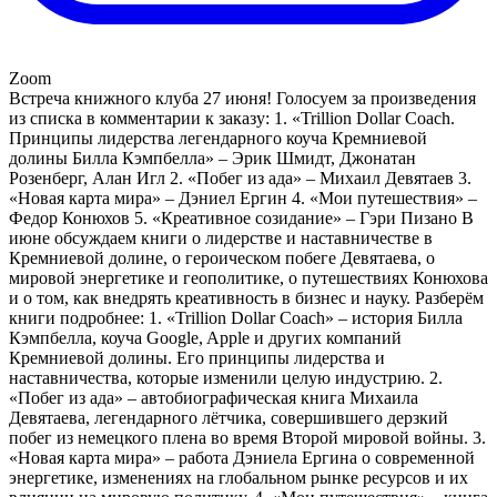
Zoom
Встреча книжного клуба 27 июня! Голосуем за произведения
из списка в комментарии к заказу: 1. «Trillion Dollar Coach.
Принципы лидерства легендарного коуча Кремниевой
долины Билла Кэмпбелла» – Эрик Шмидт, Джонатан
Розенберг, Алан Игл 2. «Побег из ада» – Михаил Девятаев 3.
«Новая карта мира» – Дэниел Ергин 4. «Мои путешествия» –
Федор Конюхов 5. «Креативное созидание» – Гэри Пизано В
июне обсуждаем книги о лидерстве и наставничестве в
Кремниевой долине, о героическом побеге Девятаева, о
мировой энергетике и геополитике, о путешествиях Конюхова
и о том, как внедрять креативность в бизнес и науку. Разберём
книги подробнее: 1. «Trillion Dollar Coach» – история Билла
Кэмпбелла, коуча Google, Apple и других компаний
Кремниевой долины. Его принципы лидерства и
наставничества, которые изменили целую индустрию. 2.
«Побег из ада» – автобиографическая книга Михаила
Девятаева, легендарного лётчика, совершившего дерзкий
побег из немецкого плена во время Второй мировой войны. 3.
«Новая карта мира» – работа Дэниела Ергина о современной
энергетике, изменениях на глобальном рынке ресурсов и их