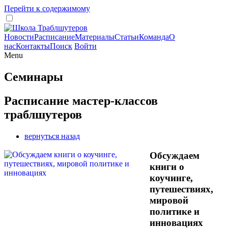
Перейти к содержимому
Новости
Расписание
Материалы
Статьи
Команда
О
нас
Контакты
Поиск
Войти
Menu
Семинары
Расписание мастер-классов
траблшутеров
вернуться назад
Обсуждаем
книги о
коучинге,
путешествиях,
мировой
политике и
инновациях