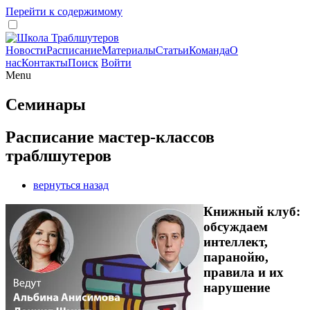
Перейти к содержимому
Новости
Расписание
Материалы
Статьи
Команда
О
нас
Контакты
Поиск
Войти
Menu
Семинары
Расписание мастер-классов
траблшутеров
вернуться назад
Книжный клуб:
обсуждаем
интеллект,
паранойю,
правила и их
нарушение