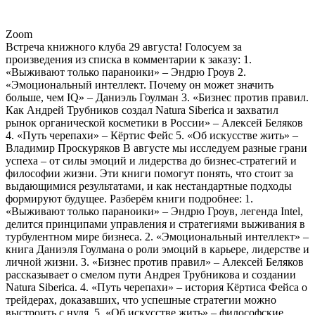
Zoom
Встреча книжного клуба 29 августа! Голосуем за
произведения из списка в комментарии к заказу: 1.
«Выживают только параноики» – Эндрю Гроув 2.
«Эмоциональный интеллект. Почему он может значить
больше, чем IQ» – Даниэль Гоулман 3. «Бизнес против правил.
Как Андрей Трубников создал Natura Siberica и захватил
рынок органической косметики в России» – Алексей Беляков
4. «Путь черепахи» – Кёртис Фейс 5. «Об искусстве жить» –
Владимир Проскуряков В августе мы исследуем разные грани
успеха – от силы эмоций и лидерства до бизнес-стратегий и
философии жизни. Эти книги помогут понять, что стоит за
выдающимися результатами, и как нестандартные подходы
формируют будущее. Разберём книги подробнее: 1.
«Выживают только параноики» – Эндрю Гроув, легенда Intel,
делится принципами управления и стратегиями выживания в
турбулентном мире бизнеса. 2. «Эмоциональный интеллект» –
книга Даниэля Гоулмана о роли эмоций в карьере, лидерстве и
личной жизни. 3. «Бизнес против правил» – Алексей Беляков
рассказывает о смелом пути Андрея Трубникова и создании
Natura Siberica. 4. «Путь черепахи» – история Кёртиса Фейса о
трейдерах, доказавших, что успешные стратегии можно
выстроить с нуля. 5. «Об искусстве жить» – философские