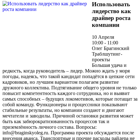
Использовать
лидерство как
драйвер роста
компании
10 Апреля
10:00 - 11:00
Олег Брагинский
Траблшутинг-
проекты
Большая удача и
редкость, когда руководитель – лидер. Можно ждать у моря
погоды, надеясь, что такой кандидат попадётся в цепкие сети
кадровиков, но лучшим вариантом полагаем развитие
дружного коллектива. Подтягивание общего уровня не только
повысит компетентность каждого сотрудника, но и выявит
самых способных – будущих локомотивов, которые потащат за
собой команду. Функционеры и процессники показывают
стабильные результаты, но компании создают и двигают
мечтатели и заводилы. Причиной остановки развития может
быть как забюрократизованность процессов так и
приземлённость личного состава. Вопросы:
info@braginskyoleg.ru. Программа проекта обсуждается после
внесения аванса. Транспортные и прочие расходы райдера не