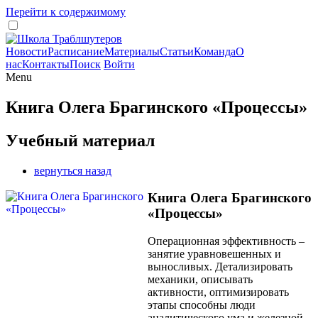
Перейти к содержимому
Новости
Расписание
Материалы
Статьи
Команда
О
нас
Контакты
Поиск
Войти
Menu
Книга Олега Брагинского «Процессы»
Учебный материал
вернуться назад
Книга Олега Брагинского
«Процессы»
Операционная эффективность –
занятие уравновешенных и
выносливых. Детализировать
механики, описывать
активности, оптимизировать
этапы способны люди
аналитического ума и железной