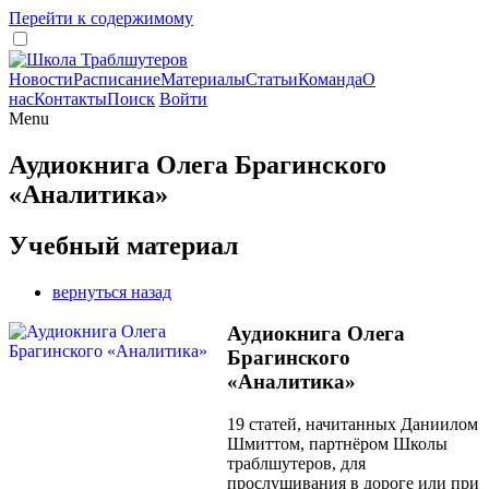
Перейти к содержимому
Новости
Расписание
Материалы
Статьи
Команда
О
нас
Контакты
Поиск
Войти
Menu
Аудиокнига Олега Брагинского
«Аналитика»
Учебный материал
вернуться назад
Аудиокнига Олега
Брагинского
«Аналитика»
19 статей, начитанных Даниилом
Шмиттом, партнёром Школы
траблшутеров, для
прослушивания в дороге или при