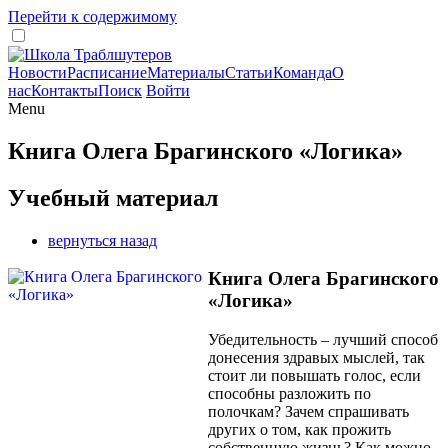
Перейти к содержимому
Новости
Расписание
Материалы
Статьи
Команда
О
нас
Контакты
Поиск
Войти
Menu
Книга Олега Брагинского «Логика»
Учебный материал
вернуться назад
Книга Олега Брагинского
«Логика»
Убедительность – лучший способ
донесения здравых мыслей, так
стоит ли повышать голос, если
способны разложить по
полочкам? Зачем спрашивать
других о том, как прожить
собственную жизнь? Как можно