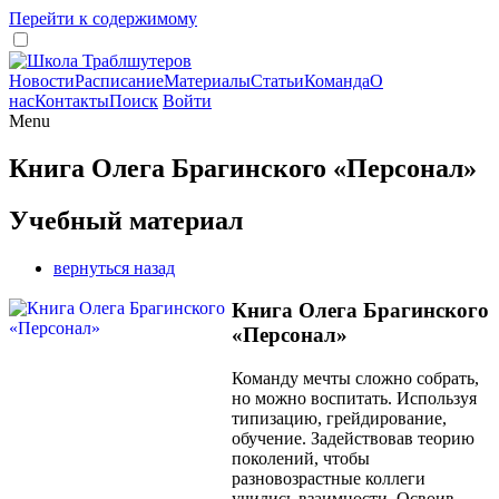
Перейти к содержимому
Новости
Расписание
Материалы
Статьи
Команда
О
нас
Контакты
Поиск
Войти
Menu
Книга Олега Брагинского «Персонал»
Учебный материал
вернуться назад
Книга Олега Брагинского
«Персонал»
Команду мечты сложно собрать,
но можно воспитать. Используя
типизацию, грейдирование,
обучение. Задействовав теорию
поколений, чтобы
разновозрастные коллеги
учились взаимности. Освоив