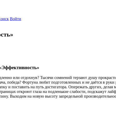
оиск
Войти
ость»
 «Эффективность»
ленно или отдохнув? Тысячи сомнений терзают душу прокрастина
дача, победа? Фортуна любит подготовленных и не даётся в руки р
хапку и поставить на путь достигатора. Опережать других, делая
раницах откроют глаза на подленькие слабости, подскажут лайф
спину. Выходим на новую высоту запредельной производительно