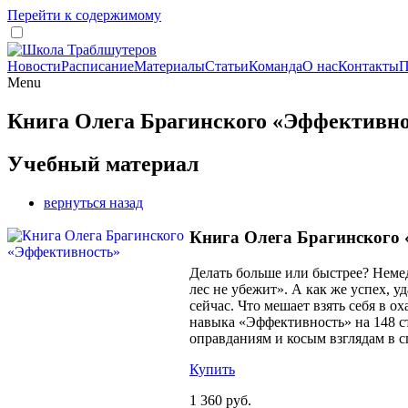
Перейти к содержимому
Новости
Расписание
Материалы
Статьи
Команда
О нас
Контакты
П
Menu
Книга Олега Брагинского «Эффективн
Учебный материал
вернуться назад
Книга Олега Брагинского
Делать больше или быстрее? Немед
лес не убежит». А как же успех, у
сейчас. Что мешает взять себя в о
навыка «Эффективность» на 148 ст
оправданиям и косым взглядам в 
Купить
1 360 руб.