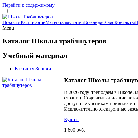
Перейти к содержимому
Новости
Расписание
Материалы
Статьи
Команда
О нас
Контакты
П
Menu
Каталог Школы траблшутеров
Учебный материал
К списку Знаний
Каталог Школы траблшут
В 2026 году преподаём в Школе 32
страниц. Содержит описание вето
доступные ученикам привилегии и
Исключительно электронные экзем
Купить
1 600 руб.