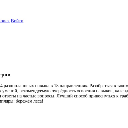
оиск
Войти
еров
4 разноплановых навыка в 18 направлениях. Разобраться в так
к умений, рекомендуемую очерёдность освоения навыков, кален
 ответы на частые вопросы. Лучший способ прикоснуться к траб
пляры: бережём леса!