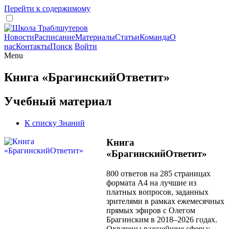
Перейти к содержимому
Новости
Расписание
Материалы
Статьи
Команда
О
нас
Контакты
Поиск
Войти
Menu
Книга «БрагинскийОтветит»
Учебный материал
К списку Знаний
Книга
«БрагинскийОтветит»
800 ответов на 285 страницах
формата А4 на лучшие из
платных вопросов, заданных
зрителями в рамках ежемесячных
прямых эфиров с Олегом
Брагинским в 2018–2026 годах.
Охвачены важнейшие сферы: